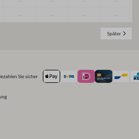
—
—
—
—
—
—
—
—
Später
ezahlen Sie sicher
ung