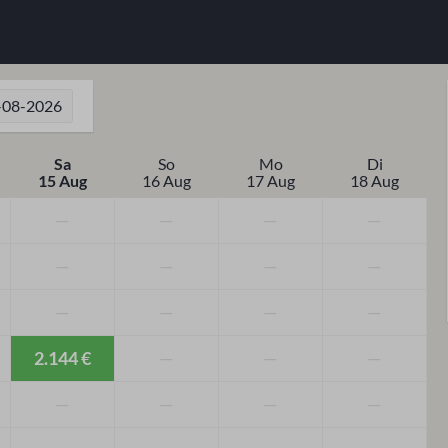
-08-2026
Sa
So
Mo
Di
15 Aug
16 Aug
17 Aug
18 Aug
—
—
—
—
—
—
—
—
—
—
—
—
2.144 €
—
—
—
—
—
—
—