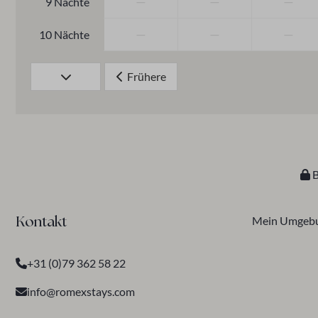
—
—
—
9 Nächte
—
—
—
10 Nächte
Frühere
B
Mein Umgeb
Kontakt
+31 (0)79 362 58 22
info@romexstays.com