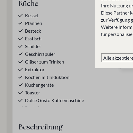
Küche
Schlafzim
Ihre Nutzung u
Diese Partner k
Kessel
Garderobe
zur Verfügung g
Pfannen
Bettzeug
Weitere Informa
Besteck
Etagenbett: 1
für personalisi
Esstisch
Kleiderbügel: 
Schilder
Doppelbett: 4
Geschirrspüler
Alle akzeptier
Gläser zum Trinken
Zeig
Extraktor
Kochen mit Induktion
Küchengeräte
Toaster
Dolce Gusto Kaffeemaschine
Backofen
Kühl-Gefrierkombination
Weingläser
Beschreibung