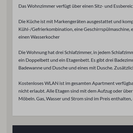
Das Wohnzimmer verfügt über einen Sitz- und Essberei
Unterhaltung
Standort
Wi-Fi
Nachmittagss
Die Küche ist mit Markengeräten ausgestattet und kompl
Flachbildfernseher
Abendsonne
Kühl-/Gefrierkombination, eine Geschirrspülmaschine, 
Morgensonne
einen Wasserkocher
Mit Blick auf 
Ruhige Lage
Die Wohnung hat drei Schlafzimmer, in jedem Schlafzimm
Vertiefung: 0
ein Doppelbett und ein Etagenbett. Es gibt drei Badezim
Badewanne und Dusche und eines mit Dusche. Zusätzlich g
Zugriff auf
Waschen u
Kostenloses WLAN ist im gesamten Apartment verfügbar,
Aufzug
Trockner
nicht erlaubt. Alle Etagen sind mit dem Aufzug oder über
Erdgeschoss
Waschmaschi
Möbeln. Gas, Wasser und Strom sind im Preis enthalten, 
Sicherheit
Rauchmelder