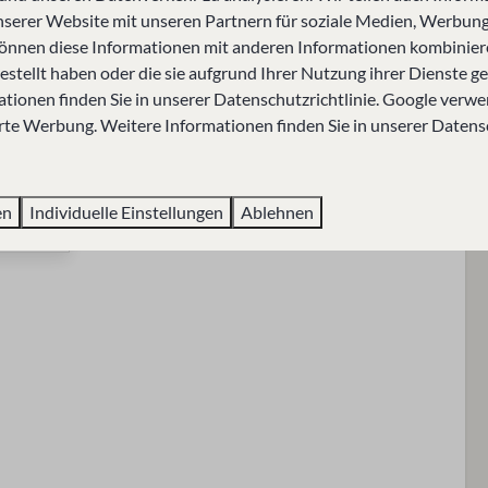
mer
Badezimmer
nserer Website mit unseren Partnern für soziale Medien, Werbung
önnen diese Informationen mit anderen Informationen kombiniere
Badewanne
estellt haben oder die sie aufgrund Ihrer Nutzung ihrer Dienste 
Dusche
tionen finden Sie in unserer
Datenschutzrichtlinie
.
Google
verwe
Toilette
erte Werbung. Weitere Informationen finden Sie in unserer Datens
20
Handtücher
Privatsauna
Spülbecken: 3
en
Individuelle Einstellungen
Ablehnen
 mehr ↓