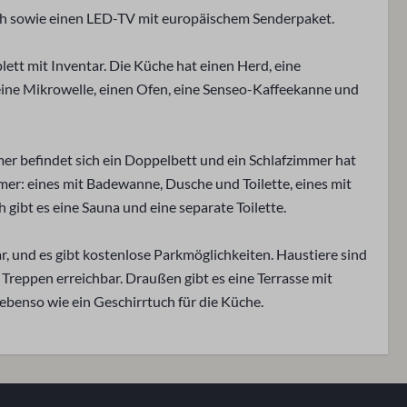
ch sowie einen LED-TV mit europäischem Senderpaket.
Außenbereich
onne
Terrasse
ett mit Inventar. Die Küche hat einen Herd, eine
Gartenmöbel
eine Mikrowelle, einen Ofen, eine Senseo-Kaffeekanne und
Parking space in garage: 3
die Berge
er befindet sich ein Doppelbett und ein Schlafzimmer hat
mer: eines mit Badewanne, Dusche und Toilette, eines mit
ibt es eine Sauna und eine separate Toilette.
nd Trocknen
Heizung und Kühlung
 und es gibt kostenlose Parkmöglichkeiten. Haustiere sind
Zentralheizung
 Treppen erreichbar. Draußen gibt es eine Terrasse mit
ne
ebenso wie ein Geschirrtuch für die Küche.